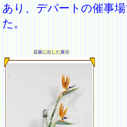
あり、デパートの催事場
た。
花展に出した展示