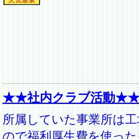
★★社内クラブ活動
★
所属していた事業所は工
ので福利厚生費を使った