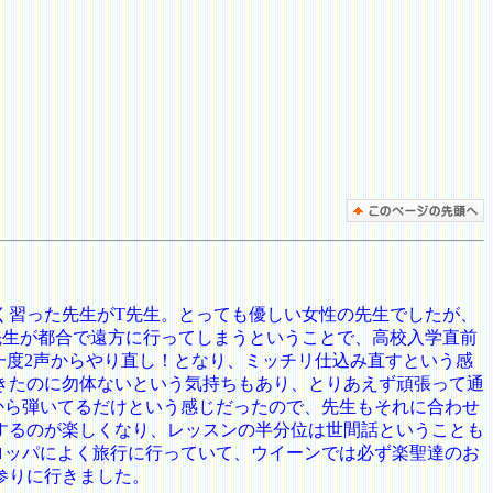
く習った先生がT先生。とっても優しい女性の先生でしたが、
先生が都合で遠方に行ってしまうということで、高校入学直前
一度2声からやり直し！となり、ミッチリ仕込み直すという感
きたのに勿体ないという気持ちもあり、とりあえず頑張って通
から弾いてるだけという感じだったので、先生もそれに合わせ
するのが楽しくなり、レッスンの半分位は世間話ということも
ロッパによく旅行に行っていて、ウイーンでは必ず楽聖達のお
参りに行きました。