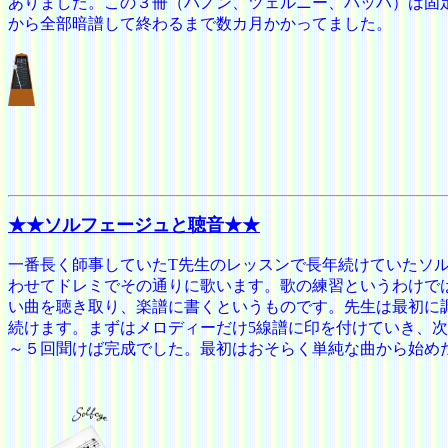
ありました。この３冊（ハノン、ツェルニー、バッハ）は固
から全部暗譜して終わるまで数カ月かかってました。
★★ソルフェージュと聴音
★★
一番長く師事していたT先生のレッスンで長年続けていたソ
わせてドレミでその通りに歌います。歌の練習というわけで
い曲を聴き取り、楽譜に書くというものです。先生は最初に
続けます。まずはメロディーだけ5線譜に印を付けていき、
～５回聞けば完成でした。最初はおそらく単純な曲から始め