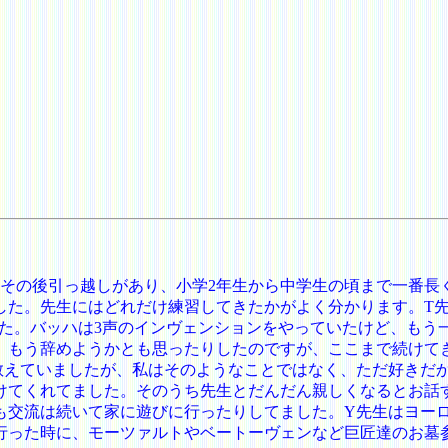
。その後引っ越しがあり、小学2年生から中学生の頃まで一番長
した。先生にはどれだけ練習してきたかがよく分かります。T
た。バッハは3声のインヴェンションをやっていたけど、もう
、もう辞めようかとも思ったりしたのですが、ここまで続けて
教えていましたが、私はそのようなことではなく、ただ好きだ
けてくれてました。そのうち先生とだんだん親しくなるとお話
も交流は続いて家に遊びに行ったりしてました。Y先生はヨー
行った時に、モーツァルトやベートーヴェンなど巨匠達のお墓