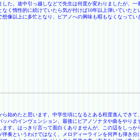
ました。途中引っ越しなどで先生は何度か変わりましたが、一
となく惰性的に続けていたら気が付けば10年以上弾いていたと
で想像以上に多忙となり、ピアノへの興味も暇もなくなってい
から始めたと思います。中学生頃になるとある程度進んできて
バッハのインヴェンション、最後にピアノソナタや曲をやりま
します。はっきり言って面白くありませんが、この辺をしっか
が伴奏というわけではなく、メロディーラインを何声も弾き分