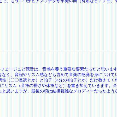
定で、もう１つがピアノソナタか単発の曲（有名なピアノ曲）
ルフェージュと聴音は、音感を養う重要な要素だったと思いま
はなく、音程やリズム感なども含めて音楽の感覚を身につけて
調性（〇〇長調とか）と拍子（4分の4拍子とか）だけ教えてく
次にリズム（音符の長さや休符など）を書き加えていきます。
たと思いますが、最後の頃は結構複雑なメロディーだったよう