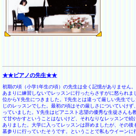
★★ピアノの先生
★★
初期の頃（小学1年生の頃）の先生は全く記憶がありません
あまりに練習しないでレッスンに行ったらさすがに怒られま
位からY先生につきました。T先生とは違って厳しい先生でし
じのレッスンでした。最初の頃はその厳しさについていけず
っていました。Y先生はピアニスト志望の優秀な生徒さんも
て甘やかすということはないけど、それなりなレッスンで続
ありました。大学に入ってレッスンは辞めましたが、その後
墓参りに行っていたそうです。ということで私もウイーンに